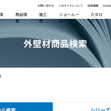
お問い合わせ
このサイトについて
採用情報
Global
R情
商品情
施工
ショールー
カタロ
報
例
ム
グ
外壁材商品検索
果
から検索
シリーズ