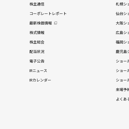
株主通信
札幌シ
コーポレートレポート
仙台シ
最新株価情報
大阪シ
株式情報
広島シ
株主総会
福岡シ
配当状況
鹿児島
電子公告
ショー
IRニュース
ショー
IRカレンダー
ショー
来場予
よくあ