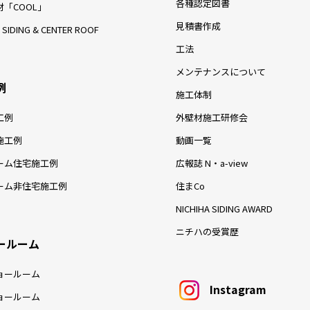
各種認定図書
「COOL」
見積書作成
 SIDING & CENTER ROOF
工法
メンテナンスについて
例
施工体制
工例
外壁材施工研修会
施工例
動画一覧
ーム住宅施工例
広報誌 N・a-view
ーム非住宅施工例
住まCo
NICHIHA SIDING AWARD
ニチハの受賞歴
ールーム
ョールーム
Instagram
ョールーム