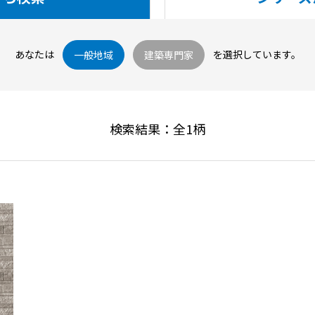
あなたは
を選択しています。
一般地域
建築専門家
検索結果：全
1
柄