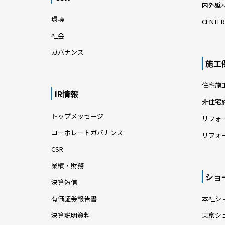
内外壁材
環境
CENTER
社会
ガバナンス
施工
住宅施
IR情報
非住宅
トップメッセージ
リフォ
コーポレートガバナンス
リフォ
CSR
業績・財務
ショ
決算短信
有価証券報告書
本社シ
決算説明資料
東京シ