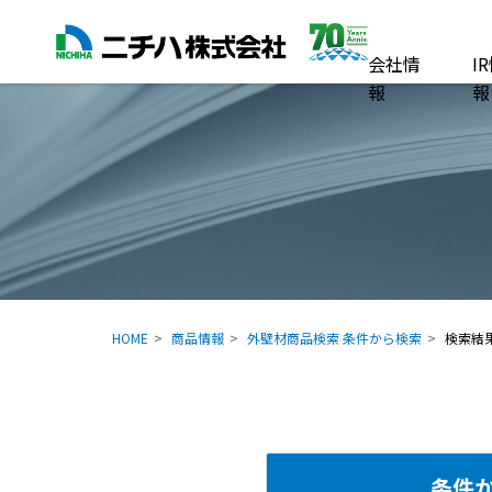
会社情
I
報
報
HOME
商品情報
外壁材商品検索 条件から検索
検索結
条件