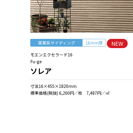
NEW
窯業系サイディング
16mm厚
モエンエクセラード16
Fu-ge
ソレア
⼨法16×455×1820mm
標準価格(税抜) 6,200円／枚 7,487円／㎡