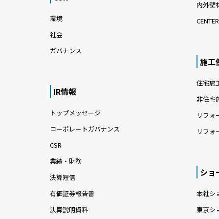
内外壁材
環境
CENTER
社会
ガバナンス
施工
住宅施
IR情報
非住宅
トップメッセージ
リフォ
コーポレートガバナンス
リフォ
CSR
業績・財務
ショ
決算短信
有価証券報告書
本社シ
決算説明資料
東京シ