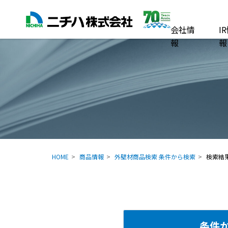
会社情
I
報
報
HOME
商品情報
外壁材商品検索 条件から検索
検索結
条件