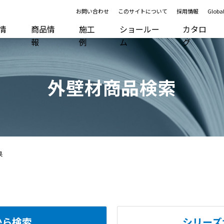
お問い合わせ
このサイトについて
採用情報
Global
R情
商品情
施工
ショールー
カタロ
報
例
ム
グ
外壁材商品検索
果
から検索
シリーズ