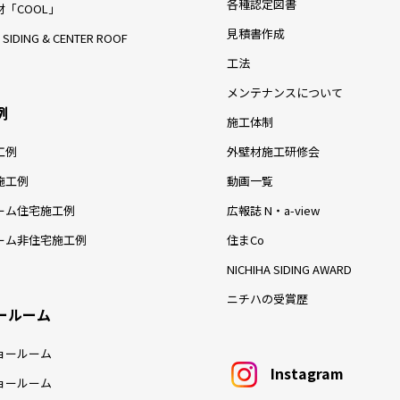
各種認定図書
「COOL」
見積書作成
 SIDING & CENTER ROOF
工法
メンテナンスについて
例
施工体制
工例
外壁材施工研修会
施工例
動画一覧
ーム住宅施工例
広報誌 N・a-view
ーム非住宅施工例
住まCo
NICHIHA SIDING AWARD
ニチハの受賞歴
ールーム
ョールーム
Instagram
ョールーム