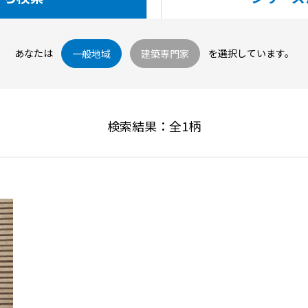
あなたは
を選択しています。
一般地域
建築専門家
検索結果：全
1
柄