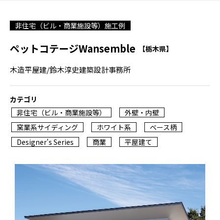
非住宅（ビル・商業施設等）施工例
ペットコテージWansemble
【栃木県】
木造平屋建/鈴木淳史建築設計事務所
カテゴリ
非住宅（ビル・商業施設等）
外壁・内壁
窯業系サイディング
ホワイト系
ベース柄
Designer's Series
商業
平屋建て