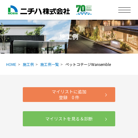
施工例
HOME
施工例
施工例一覧
ペットコテージWansemble
マイリストに追加
登録
0
件
マイリストを見る＆診断