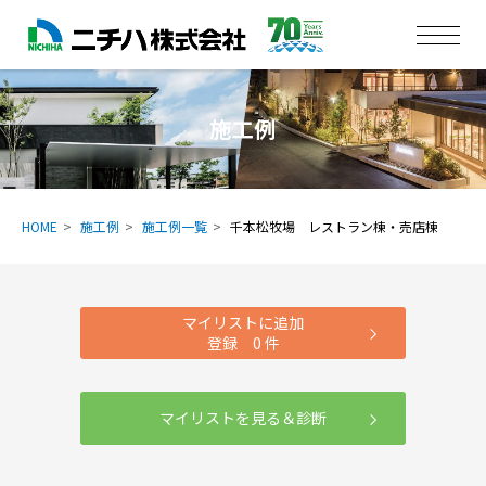
施工例
HOME
施工例
施工例一覧
千本松牧場 レストラン棟・売店棟
マイリストに追加
登録
0
件
マイリストを見る＆診断