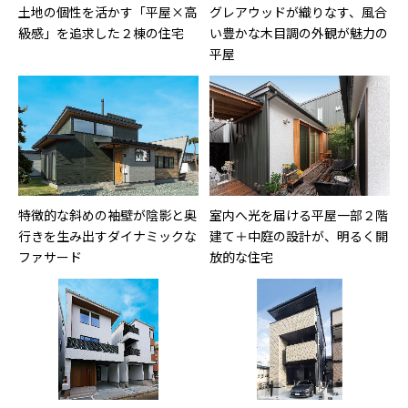
土地の個性を活かす「平屋×高
グレアウッドが織りなす、風合
級感」を追求した２棟の住宅
い豊かな木目調の外観が魅力の
平屋
特徴的な斜めの袖壁が陰影と奥
室内へ光を届ける平屋一部２階
行きを生み出すダイナミックな
建て＋中庭の設計が、明るく開
ファサード
放的な住宅