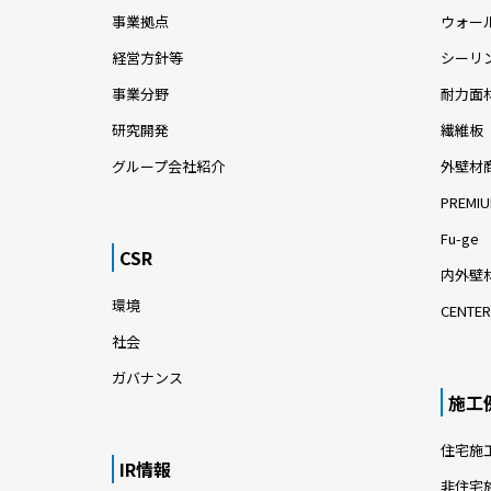
事業拠点
ウォー
経営方針等
シーリ
事業分野
耐力面
研究開発
繊維板
グループ会社紹介
外壁材
PREMIU
Fu-ge
CSR
内外壁材
環境
CENTER
社会
ガバナンス
施工
住宅施
IR情報
非住宅