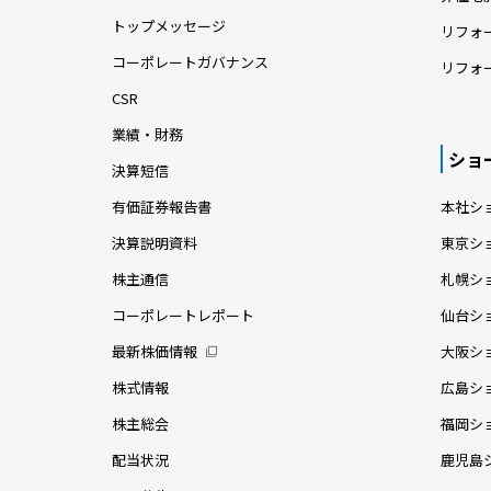
トップメッセージ
リフォ
コーポレートガバナンス
リフォ
CSR
業績・財務
ショ
決算短信
有価証券報告書
本社シ
決算説明資料
東京シ
株主通信
札幌シ
コーポレートレポート
仙台シ
最新株価情報
大阪シ
株式情報
広島シ
株主総会
福岡シ
配当状況
鹿児島