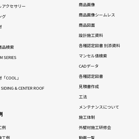
商品画像
ルアクセサリー
商品画像シームレス
ング
商品図面
材
設計施工資料
各種認定図書 別添資料
商品検索
マンセル値検索
M SERIES
CADデータ
各種認定図書
「COOL」
見積書作成
 SIDING & CENTER ROOF
工法
メンテナンスについて
例
施工体制
工例
外壁材施工研修会
施工例
動画一覧