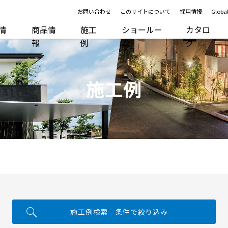
お問い合わせ
このサイトについて
採用情報
Global
R情
商品情
施工
ショールー
カタロ
報
例
ム
グ
施工例
施工例検索 条件で絞り込み