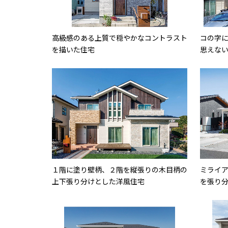
高級感のある上質で穏やかなコントラスト
コの字
を描いた住宅
思えな
１階に塗り壁柄、２階を縦張りの木目柄の
ミライ
上下張り分けとした洋風住宅
を張り