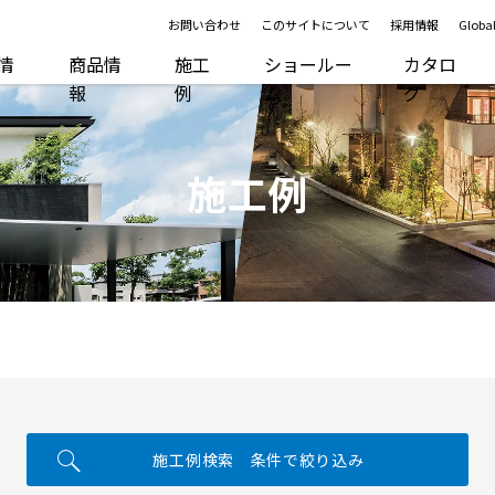
お問い合わせ
このサイトについて
採用情報
Global
R情
商品情
施工
ショールー
カタロ
報
例
ム
グ
施工例
施工例検索 条件で絞り込み