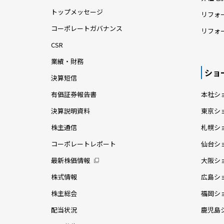
トップメッセージ
リフォ
コーポレートガバナンス
リフォ
CSR
業績・財務
ショ
決算短信
有価証券報告書
本社シ
決算説明資料
東京シ
株主通信
札幌シ
コーポレートレポート
仙台シ
最新株価情報
大阪シ
株式情報
広島シ
株主総会
福岡シ
配当状況
鹿児島