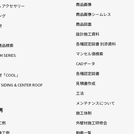
商品画像
ルアクセサリー
商品画像シームレス
ング
商品図面
材
設計施工資料
各種認定図書 別添資料
商品検索
マンセル値検索
M SERIES
CADデータ
各種認定図書
「COOL」
見積書作成
 SIDING & CENTER ROOF
工法
メンテナンスについて
例
施工体制
工例
外壁材施工研修会
施工例
動画一覧