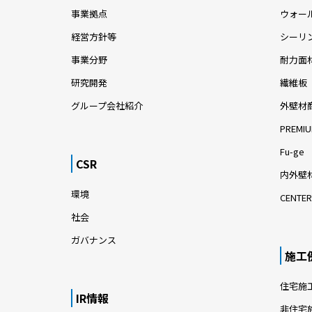
事業拠点
ウォー
経営方針等
シーリ
事業分野
耐力面
研究開発
繊維板
グループ会社紹介
外壁材
PREMIU
Fu-ge
CSR
内外壁材
環境
CENTER
社会
ガバナンス
施工
住宅施
IR情報
非住宅