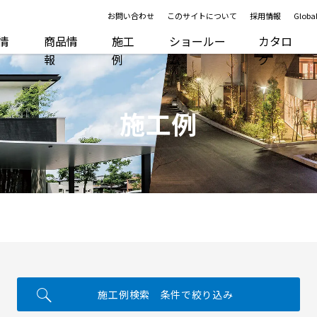
お問い合わせ
このサイトについて
採用情報
Global
R情
商品情
施工
ショールー
カタロ
報
例
ム
グ
施工例
施工例検索 条件で絞り込み