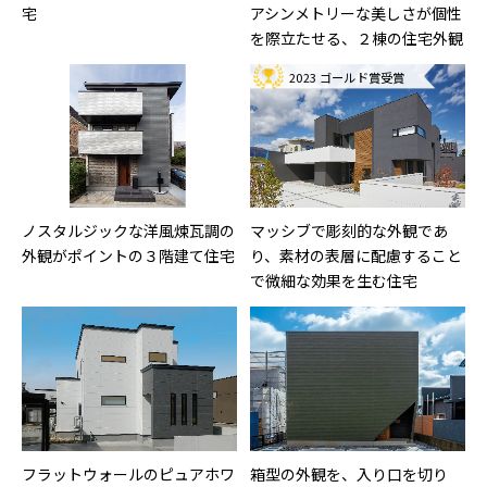
宅
アシンメトリーな美しさが個性
を際立たせる、２棟の住宅外観
2023 ゴールド賞受賞
ノスタルジックな洋風煉瓦調の
マッシブで彫刻的な外観であ
外観がポイントの３階建て住宅
り、素材の表層に配慮すること
で微細な効果を生む住宅
フラットウォールのピュアホワ
箱型の外観を、入り口を切り