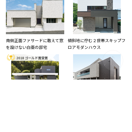
南側正面ファサードに敢えて窓
傾斜地に佇む２世帯スキップフ
を設けない白亜の邸宅
ロアモダンハウス
2018 ゴールド賞受賞
レクサスが住まいのビューポイ
陸屋根をメインに片流れ屋根を
ント
交えた、シンプルモダンな外観
デザイン