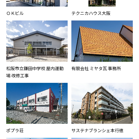
ＯＫビル
テクニカハウス大阪
松阪市立鎌田中学校 屋内運動
有限会社 ミヤタ瓦 事務所
場 改修工事
ポプラ荘
サステナブランシェ本行徳