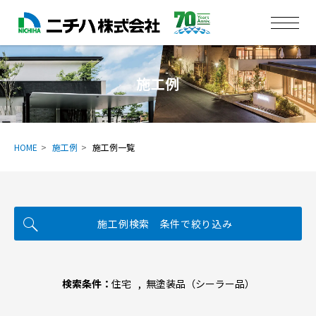
施工例
HOME
施工例
施工例一覧
施工例検索 条件で絞り込み
検索条件：
住宅
無塗装品（シーラー品）