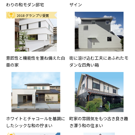
わりの和モダン邸宅
ザイン
2018 グランプリ受賞
意匠性と機能性を兼ね備えた白
街に溶け込む工夫にあふれたモ
亜の家
ダンな四角い箱
ホワイトとチャコールを基調に
町家の雰囲気をもつ古き良き趣
したシックな和の佇まい
き漂う和の住まい