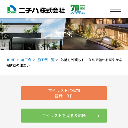
施工例
HOME
施工例
施工例一覧
外構も外観もトータルで魅せる爽やかな
南欧風の住まい
マイリストに追加
登録
0
件
マイリストを見る＆診断