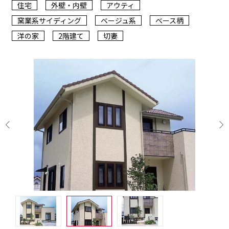
住宅
外壁・内壁
アウティ
窯業系サイディング
ベージュ系
ベース柄
洋の家
2階建て
切妻