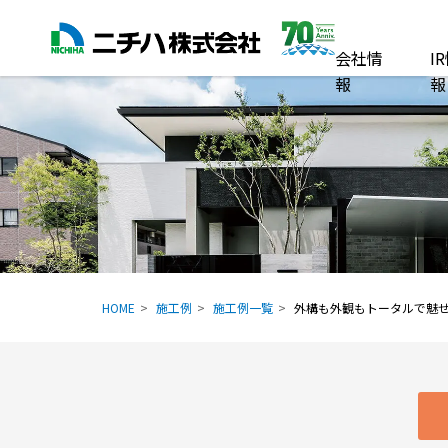
会社情
I
報
報
HOME
施工例
施工例一覧
外構も外観もトータルで魅