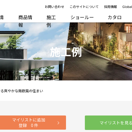
お問い合わせ
このサイトについて
採用情報
Global
R情
商品情
施工
ショールー
カタロ
報
例
ム
グ
施工例
せる爽やかな南欧風の住まい
マイリストに追加
マイリストを見
登録
0
件