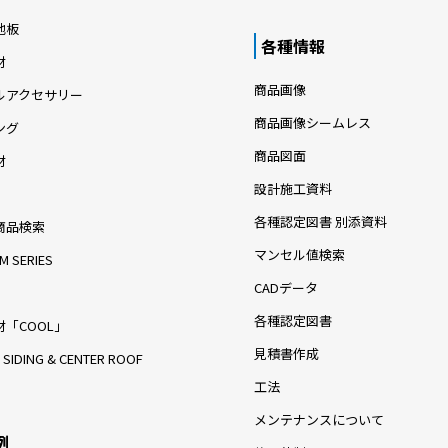
地板
各種情報
材
商品画像
ルアクセサリー
商品画像シームレス
ング
商品図面
材
設計施工資料
各種認定図書 別添資料
商品検索
マンセル値検索
M SERIES
CADデータ
各種認定図書
「COOL」
見積書作成
 SIDING & CENTER ROOF
工法
メンテナンスについて
例