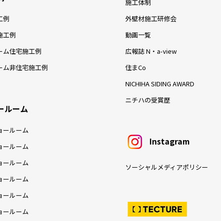
施工体制
工例
外壁材施工研修会
施工例
動画一覧
ーム住宅施工例
広報誌 N・a-view
ーム非住宅施工例
住まCo
NICHIHA SIDING AWARD
ニチハの受賞歴
ールーム
ョールーム
Instagram
ョールーム
ョールーム
ソーシャルメディアポリシー
ョールーム
ョールーム
ョールーム