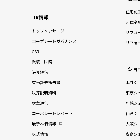
住宅施
IR情報
非住宅
トップメッセージ
リフォ
コーポレートガバナンス
リフォ
CSR
業績・財務
ショ
決算短信
有価証券報告書
本社シ
決算説明資料
東京シ
株主通信
札幌シ
コーポレートレポート
仙台シ
最新株価情報
大阪シ
株式情報
広島シ