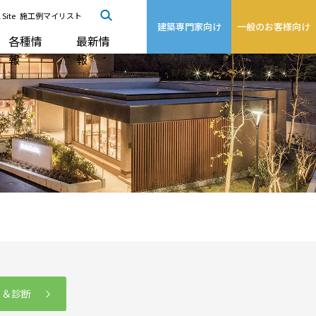
 Site
施工例マイリスト
建築専門家向け
一般のお客様向け
各種情
最新情
報
報
る＆診断