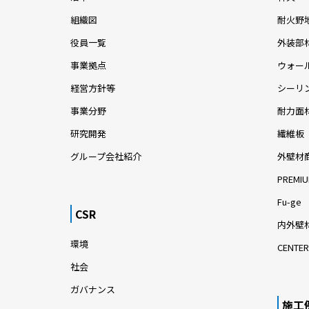
組織図
耐火野
役員一覧
外装部
事業拠点
ウォー
経営方針等
シーリ
事業分野
耐力面
研究開発
繊維板
グループ会社紹介
外壁材
PREMIU
Fu-ge
CSR
内外壁材
環境
CENTER
社会
ガバナンス
施工