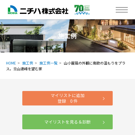
施工例
HOME
施工例
施工例一覧
山小屋風の外観に南欧の温もりをプラ
ス。立山連峰を望む家
マイリストに追加
登録
0
件
マイリストを見る＆診断