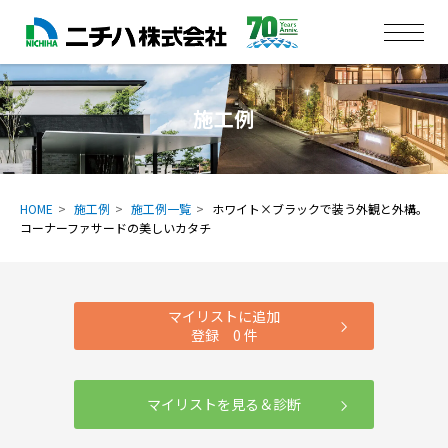
施工例
HOME
施工例
施工例一覧
ホワイト×ブラックで装う外観と外構。
コーナーファサードの美しいカタチ
マイリストに追加
登録
0
件
マイリストを見る＆診断