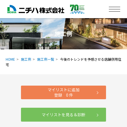
施工例
HOME
施工例
施工例一覧
今後のトレンドを予感させる店舗併用住
宅
マイリストに追加
登録
0
件
マイリストを見る＆診断