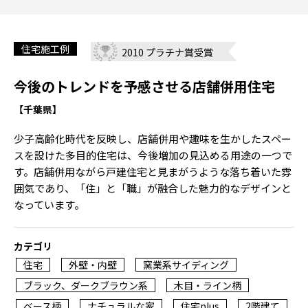
住宅施工例
2010 プラチナ賞受賞
今後のトレンドを予感させる店舗併用住宅
【千葉県】
少子高齢化時代を反映し、店舗併用や趣味を生かしたスペー
スを設けた多目的住宅は、今後増加の見込める用途の一つで
す。店舗併用ながら戸建住宅と見まがうような落ち着いた雰
囲気であり、「住」と「職」が融合した魅力的なデザインと
なっています。
カテゴリ
住宅
外壁・内壁
窯業系サイディング
ブラック、ダークブラウン系
木目・ライン柄
ベース柄
ナチュラルな家
住宅plus
2階建て