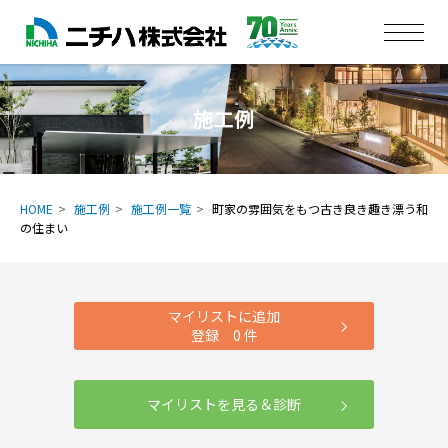
施工例
HOME
施工例
施工例一覧
町家の雰囲気をもつ古き良き趣き漂う和
の住まい
マイリストに追加
登録
0
件
マイリストを見る＆診断