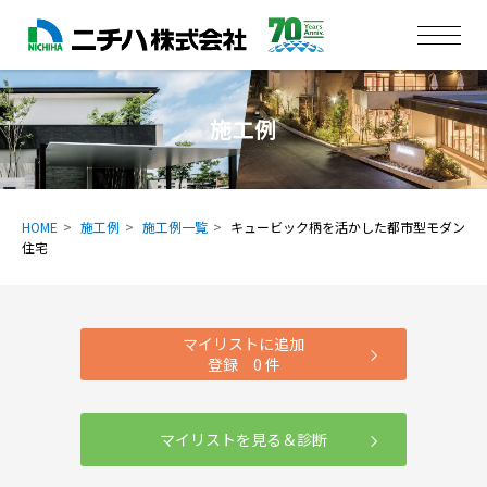
施工例
HOME
施工例
施工例一覧
キュービック柄を活かした都市型モダン
住宅
マイリストに追加
登録
0
件
マイリストを見る＆診断