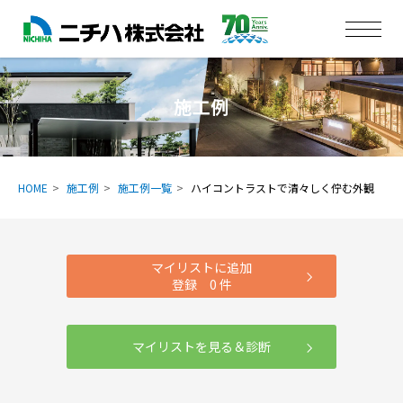
施工例
HOME
施工例
施工例一覧
ハイコントラストで清々しく佇む外観
マイリストに追加
登録
0
件
マイリストを見る＆診断