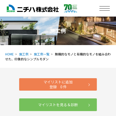
施工例
HOME
施工例
施工例一覧
無機的なモノと有機的なモノを組み合わ
せた、印象的なシンプルモダン
マイリストに追加
登録
0
件
マイリストを見る＆診断