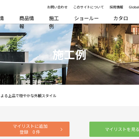
お問い合わせ
このサイトについて
採用情報
Global
R情
商品情
施工
ショールー
カタロ
報
例
ム
グ
施工例
による上品で穏やかな外観スタイル
マイリストに追加
マイリストを見
登録
0
件