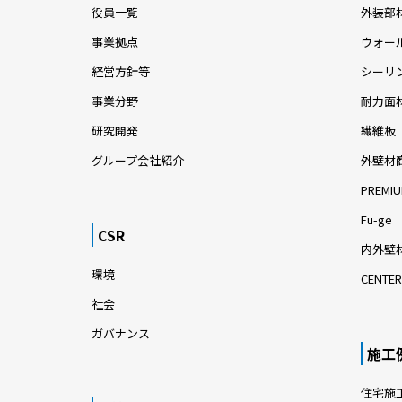
役員一覧
外装部
事業拠点
ウォー
経営方針等
シーリ
事業分野
耐力面
研究開発
繊維板
グループ会社紹介
外壁材
PREMIU
Fu-ge
CSR
内外壁材
環境
CENTER
社会
ガバナンス
施工
住宅施