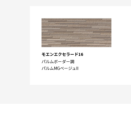
モエンエクセラード16
パルムボーダー調
パルムMGベージュII