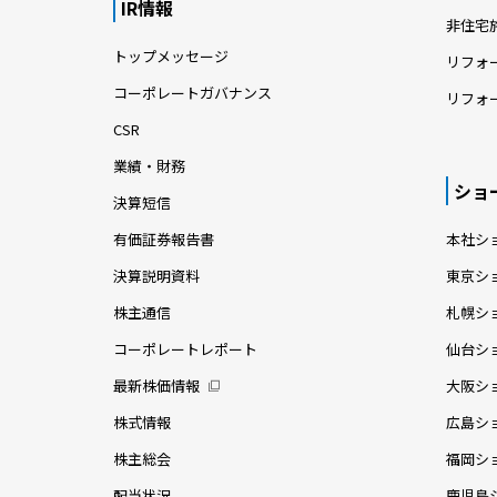
IR情報
非住宅
トップメッセージ
リフォ
コーポレートガバナンス
リフォ
CSR
業績・財務
ショ
決算短信
有価証券報告書
本社シ
決算説明資料
東京シ
株主通信
札幌シ
コーポレートレポート
仙台シ
最新株価情報
大阪シ
株式情報
広島シ
株主総会
福岡シ
配当状況
鹿児島