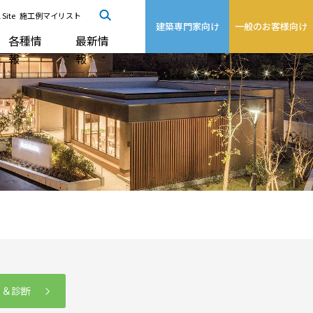
 Site
施工例マイリスト
建築専門家向け
一般のお客様向け
各種情
最新情
報
報
る＆診断