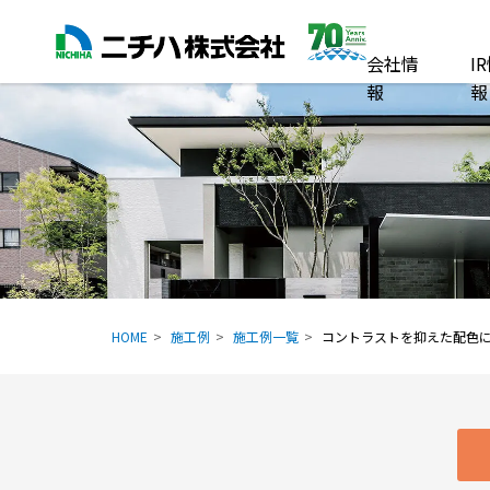
会社情
I
報
報
HOME
施工例
施工例一覧
コントラストを抑えた配色