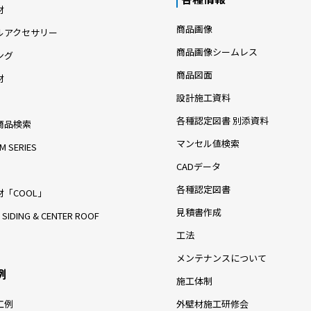
材
商品画像
ルアクセサリー
商品画像シームレス
ング
商品図面
材
設計施工資料
各種認定図書 別添資料
商品検索
マンセル値検索
M SERIES
CADデータ
各種認定図書
「COOL」
見積書作成
 SIDING & CENTER ROOF
工法
メンテナンスについて
例
施工体制
工例
外壁材施工研修会