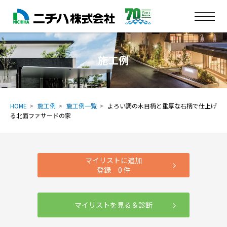
施工例
HOME
施工例
施工例一覧
よろい調の木目柄と重厚な石柄で仕上げ
る北面ファサードの家
マイリストに追加
登録
0
件
マイリストを見る＆診断