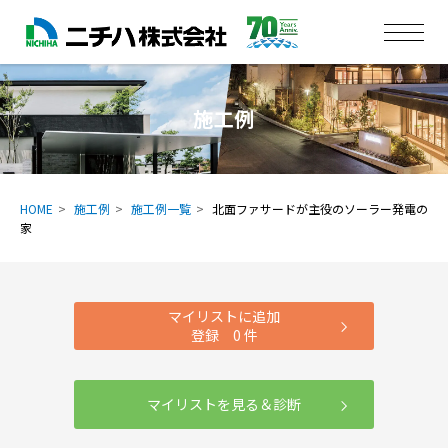
施工例
HOME
施工例
施工例一覧
北面ファサードが主役のソーラー発電の
家
マイリストに追加
登録
0
件
マイリストを見る＆診断