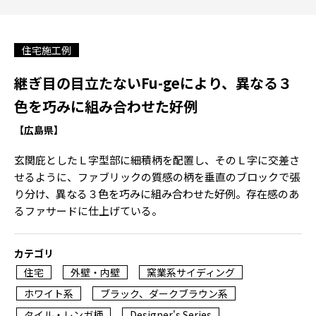
住宅施工例
継ぎ目の目立たないFu-geにより、異なる３
色を巧みに組み合わせた好例
【広島県】
玄関庇としたＬ字型部に細積柄を配置し、そのＬ字に交差さ
せるように、ファブリックの質感の柄を垂直のブロックで張
り分け、異なる３色を巧みに組み合わせた好例。存在感のあ
るファサードに仕上げている。
カテゴリ
住宅
外壁・内壁
窯業系サイディング
ホワイト系
ブラック、ダークブラウン系
タイル・レンガ柄
Designer's Series