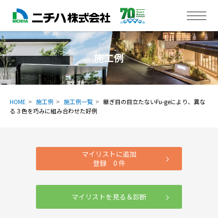
施工例
HOME
施工例
施工例一覧
継ぎ目の目立たないFu-geにより、異な
る３色を巧みに組み合わせた好例
マイリストに追加
登録
0
件
マイリストを見る＆診断