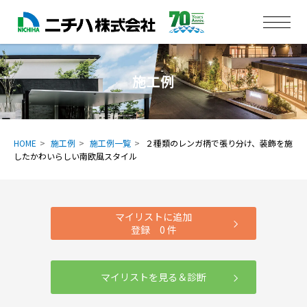
施工例
HOME
施工例
施工例一覧
２種類のレンガ柄で張り分け、装飾を施
したかわいらしい南欧風スタイル
マイリストに追加
登録
0
件
マイリストを見る＆診断