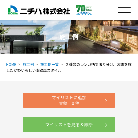
施工例
HOME
施工例
施工例一覧
２種類のレンガ柄で張り分け、装飾を施
したかわいらしい南欧風スタイル
マイリストに追加
登録
0
件
マイリストを見る＆診断