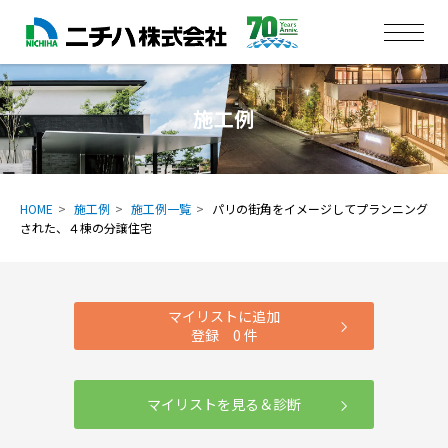
施工例
HOME
施工例
施工例一覧
パリの街角をイメージしてプランニング
された、４棟の分譲住宅
マイリストに追加
登録
0
件
マイリストを見る＆診断