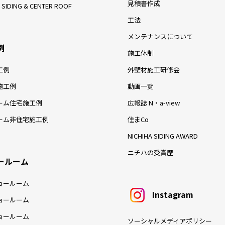
見積書作成
 SIDING & CENTER ROOF
工法
メンテナンスについて
例
施工体制
工例
外壁材施工研修会
施工例
動画一覧
ーム住宅施工例
広報誌 N・a-view
ーム非住宅施工例
住まCo
NICHIHA SIDING AWARD
ニチハの受賞歴
ールーム
ョールーム
Instagram
ョールーム
ョールーム
ソーシャルメディアポリシー