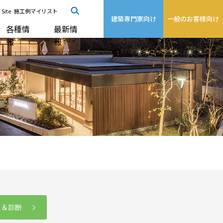
 Site
施工例マイリスト
建築専門家向け
一般のお客様向け
各種情
最新情
報
報
る＆診断