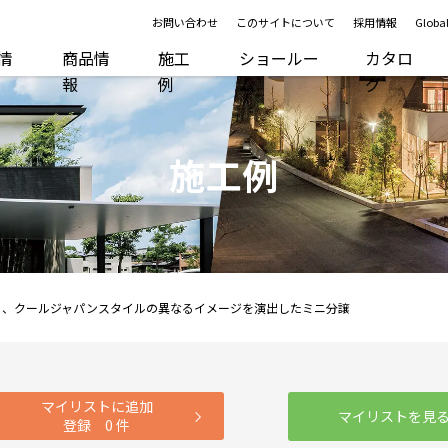
お問い合わせ
このサイトについて
採用情報
Global
R情
商品情
施工
ショールー
カタロ
報
例
ム
グ
施工例
と、クールジャパンスタイルの異なるイメージを演出したミニ分譲
マイリストに追加
マイリストを見
登録
0
件