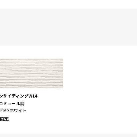
ンサイディングW14
コミュール調
ゼMGホワイト
域限定］