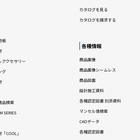
カタログを見る
カタログを請求する
地板
各種情報
材
商品画像
ルアクセサリー
商品画像シームレス
ング
商品図面
材
設計施工資料
各種認定図書 別添資料
商品検索
マンセル値検索
M SERIES
CADデータ
各種認定図書
「COOL」