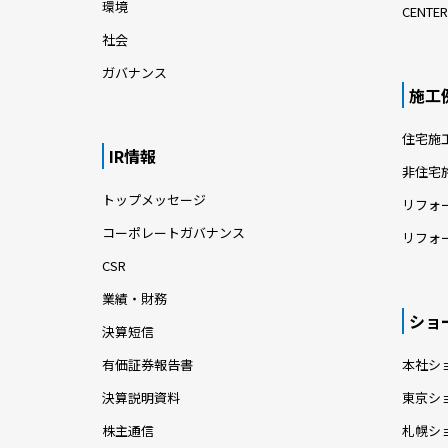
環境
CENTER
社会
ガバナンス
施工
住宅施
IR情報
非住宅
トップメッセージ
リフォ
コーポレートガバナンス
リフォ
CSR
業績・財務
ショ
決算短信
有価証券報告書
本社シ
決算説明資料
東京シ
株主通信
札幌シ