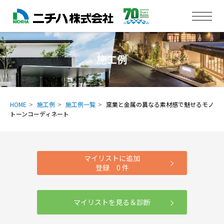
施工例
HOME
施工例
施工例一覧
窯業と金属の異なる素材感で魅せるモノ
トーンコーディネート
マイリストに追加
登録
0
件
マイリストを見る＆診断