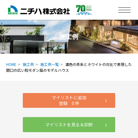
施工例
HOME
施工例
施工例一覧
濃色の茶系とホワイトの対比で表現した
間口の広い和モダン風のモデルハウス
マイリストに追加
登録
0
件
マイリストを見る＆診断