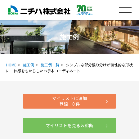
施工例
HOME
施工例
施工例一覧
シンプルな部分張り分けが個性的な形状
に一体感をもたらしたお手本コーディネート
マイリストに追加
登録
0
件
マイリストを見る＆診断