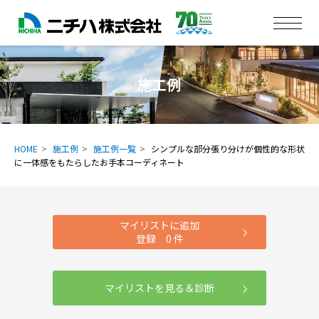
施工例
HOME
施工例
施工例一覧
シンプルな部分張り分けが個性的な形状
に一体感をもたらしたお手本コーディネート
マイリストに追加
登録
0
件
マイリストを見る＆診断