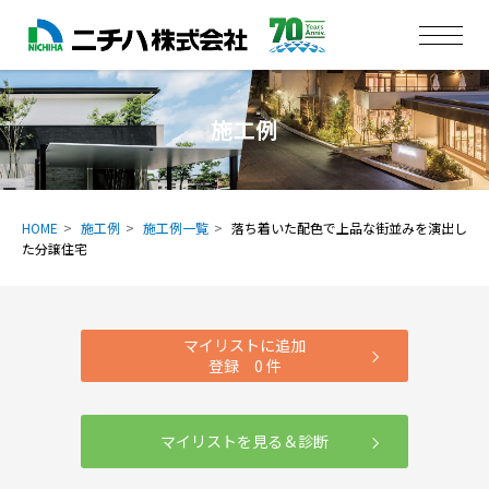
施工例
HOME
施工例
施工例一覧
落ち着いた配色で上品な街並みを演出し
た分譲住宅
マイリストに追加
登録
0
件
マイリストを見る＆診断