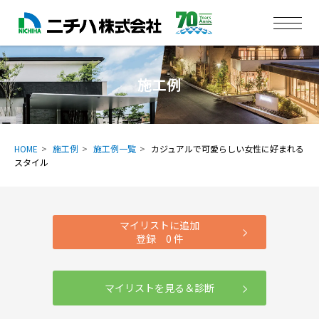
施工例
HOME
施工例
施工例一覧
カジュアルで可愛らしい女性に好まれる
スタイル
マイリストに追加
登録
0
件
マイリストを見る＆診断