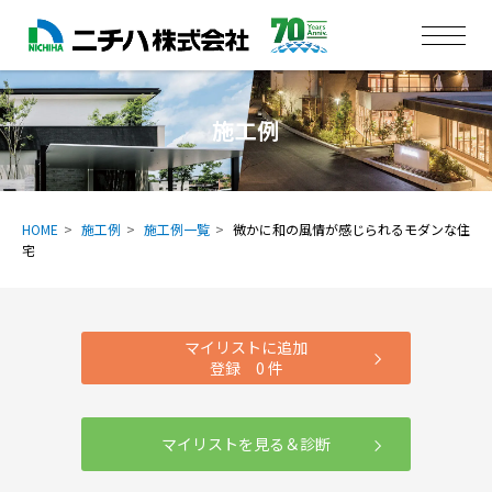
施工例
HOME
施工例
施工例一覧
微かに和の風情が感じられるモダンな住
宅
マイリストに追加
登録
0
件
マイリストを見る＆診断