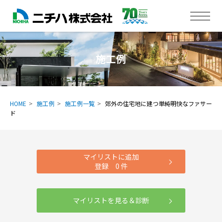
施工例
HOME
施工例
施工例一覧
郊外の住宅地に建つ単純明快なファサー
ド
マイリストに追加
登録
0
件
マイリストを見る＆診断