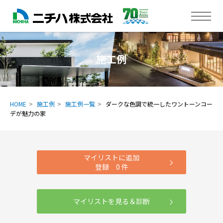
施工例
HOME
施工例
施工例一覧
ダークな色調で統一したワントーンコー
デが魅力の家
マイリストに追加
登録
0
件
マイリストを見る＆診断