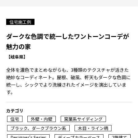
住宅施工例
ダークな色調で統一したワントーンコーデが
魅力の家
【岐阜県】
全体を濃色でまとめながらも、3種類のテクスチャが活きた
絶妙なコーディネート。屋根、破風、軒天もダークな色調に
統一し、シックでより洗練されたイメージを演出していま
す。
カテゴリ
住宅
外壁・内壁
窯業系サイディング
ブラック、ダークブラウン系
木目・ライン柄
Designer's Series
ディープカラーベース
2階建て