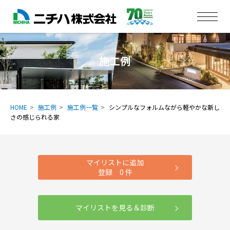
施工例
HOME
施工例
施工例一覧
シンプルなフォルムながら軽やかな新し
さの感じられる家
マイリストに追加
登録
0
件
マイリストを見る＆診断