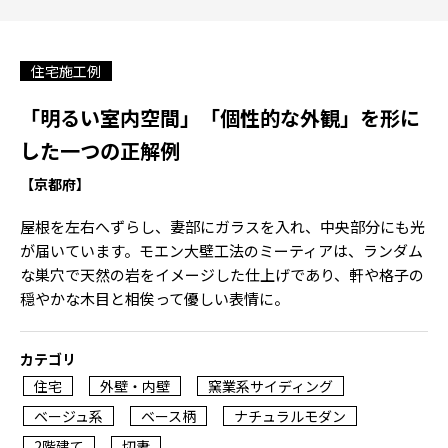
住宅施工例
「明るい室内空間」「個性的な外観」を形に
した一つの正解例
【京都府】
屋根を左右へずらし、妻部にガラスを入れ、中央部分にも光
が届いています。モエン大壁工法のミーティアは、ランダム
な巣穴で天然の岩をイメージした仕上げであり、軒や格子の
穏やかな木目と相俟って優しい表情に。
カテゴリ
住宅
外壁・内壁
窯業系サイディング
ベージュ系
ベース柄
ナチュラルモダン
2階建て
切妻