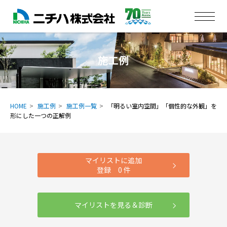
施工例
HOME
施工例
施工例一覧
「明るい室内空間」「個性的な外観」を
形にした一つの正解例
マイリストに追加
登録
0
件
マイリストを見る＆診断