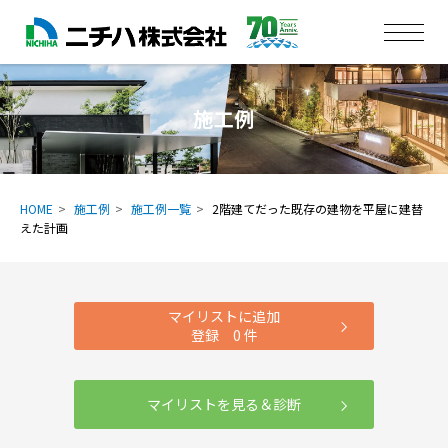
施工例
HOME
施工例
施工例一覧
2階建てだった既存の建物を平屋に建替
えた計画
マイリストに追加
登録
0
件
マイリストを見る＆診断