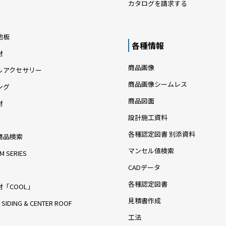
カタログを請求する
地板
各種情報
材
商品画像
ルアクセサリー
商品画像シームレス
ング
商品図面
材
設計施工資料
各種認定図書 別添資料
商品検索
マンセル値検索
M SERIES
CADデータ
各種認定図書
「COOL」
見積書作成
 SIDING & CENTER ROOF
工法