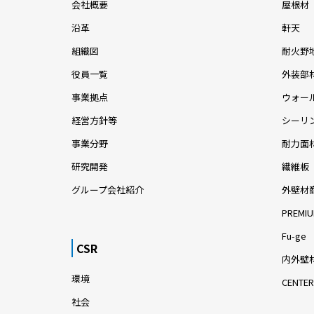
会社概要
屋根材
沿革
軒天
組織図
耐火野
役員一覧
外装部
事業拠点
ウォー
経営方針等
シーリ
事業分野
耐力面
研究開発
繊維板
グループ会社紹介
外壁材
PREMIU
Fu-ge
CSR
内外壁材
環境
CENTER
社会