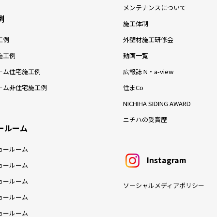
メンテナンスについて
例
施工体制
工例
外壁材施工研修会
施工例
動画一覧
ーム住宅施工例
広報誌 N・a-view
ーム非住宅施工例
住まCo
NICHIHA SIDING AWARD
ニチハの受賞歴
ールーム
ョールーム
Instagram
ョールーム
ョールーム
ソーシャルメディアポリシー
ョールーム
ョールーム