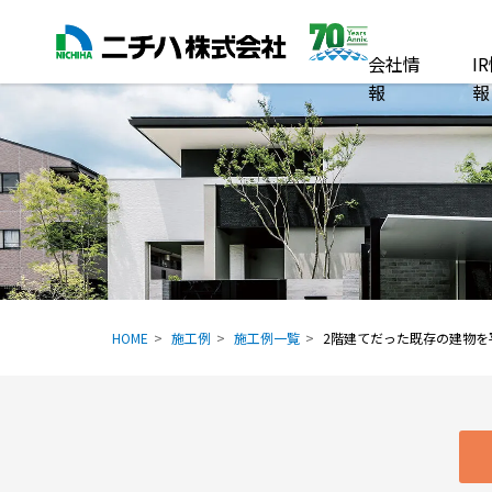
会社情
I
報
報
HOME
施工例
施工例一覧
2階建てだった既存の建物を