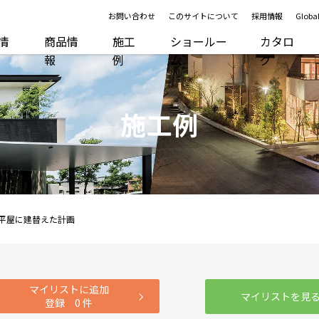
お問い合わせ
このサイトについて
採用情報
Global
R情
商品情
施工
ショールー
カタロ
報
例
ム
グ
施工例
平屋に建替えた計画
マイリストに追加
マイリストを見
登録
0
件