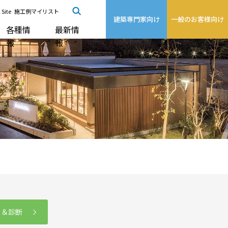
 Site
施工例マイリスト
建築専門家向け
一般のお客様向け
各種情
最新情
報
報
る＆診断