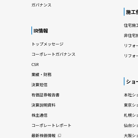
ガバナンス
施工
住宅施
IR情報
非住宅
トップメッセージ
リフォ
コーポレートガバナンス
リフォ
CSR
業績・財務
ショ
決算短信
有価証券報告書
本社シ
決算説明資料
東京シ
株主通信
札幌シ
コーポレートレポート
仙台シ
最新株価情報
大阪シ