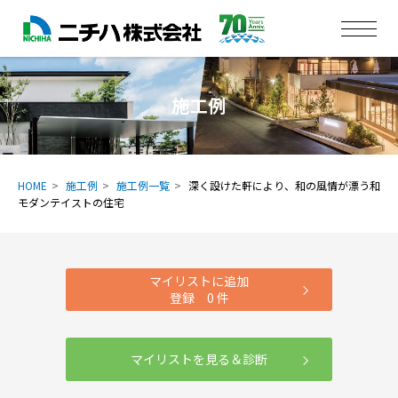
施工例
HOME
施工例
施工例一覧
深く設けた軒により、和の風情が漂う和
モダンテイストの住宅
マイリストに追加
登録
0
件
マイリストを見る＆診断