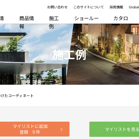
お問い合わせ
このサイトについて
採用情報
Global
R情
商品情
施工
ショールー
カタロ
報
例
ム
グ
施工例
分けたコーディネート
マイリストに追加
マイリストを見
登録
0
件