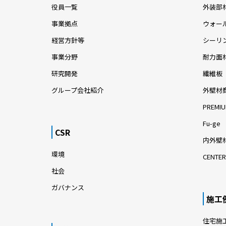
役員一覧
外装部
事業拠点
ウォー
経営方針等
シーリ
事業分野
耐力面
研究開発
繊維板
グループ会社紹介
外壁材
PREMIU
Fu-ge
CSR
内外壁材
環境
CENTER
社会
ガバナンス
施工
住宅施