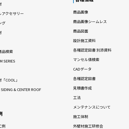
材
商品画像
ルアクセサリー
商品画像シームレス
ング
商品図面
材
設計施工資料
各種認定図書 別添資料
商品検索
マンセル値検索
M SERIES
CADデータ
各種認定図書
「COOL」
見積書作成
 SIDING & CENTER ROOF
工法
メンテナンスについて
例
施工体制
工例
外壁材施工研修会