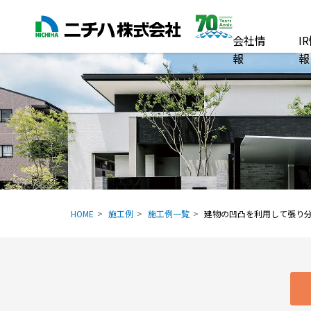
会社情
I
報
報
HOME
施工例
施工例一覧
建物の凹凸を利用して張り