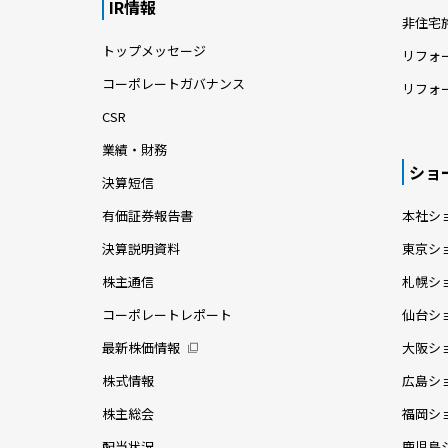
IR情報
非住宅
トップメッセージ
リフォ
コーポレートガバナンス
リフォ
CSR
業績・財務
ショ
決算短信
有価証券報告書
本社シ
決算説明資料
東京シ
株主通信
札幌シ
コーポレートレポート
仙台シ
最新株価情報
大阪シ
株式情報
広島シ
株主総会
福岡シ
配当状況
鹿児島