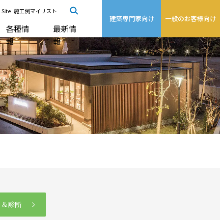
 Site
施工例マイリスト
建築専門家向け
一般のお客様向け
各種情
最新情
報
報
る＆診断