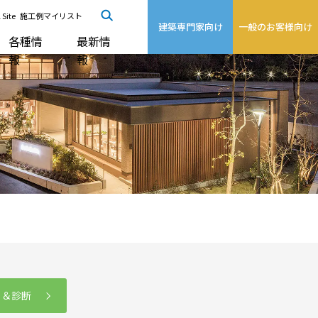
 Site
施工例マイリスト
建築専門家向け
一般のお客様向け
各種情
最新情
報
報
る＆診断