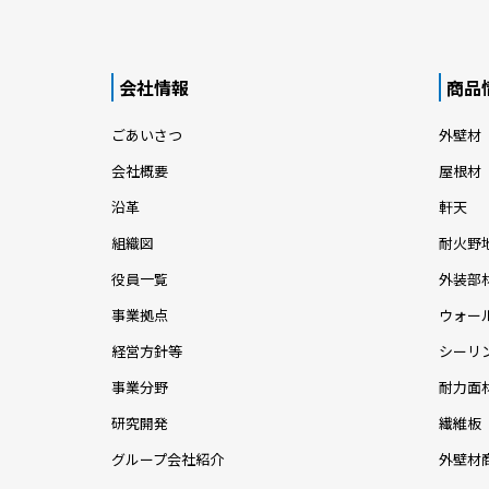
会社情報
商品
ごあいさつ
外壁材
会社概要
屋根材
沿革
軒天
組織図
耐火野
役員一覧
外装部
事業拠点
ウォー
経営方針等
シーリ
事業分野
耐力面
研究開発
繊維板
グループ会社紹介
外壁材