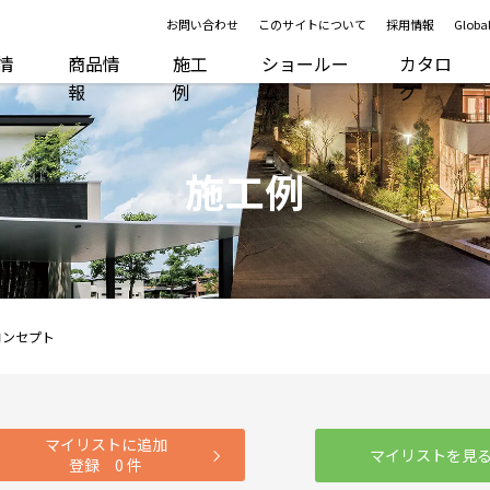
お問い合わせ
このサイトについて
採用情報
Global
R情
商品情
施工
ショールー
カタロ
報
例
ム
グ
施工例
コンセプト
マイリストに追加
マイリストを見
登録
0
件