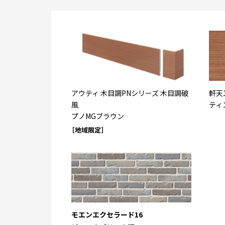
アウティ 木目調PNシリーズ 木目調破
軒天
風
ティ
プノMGブラウン
［地域限定］
モエンエクセラード16