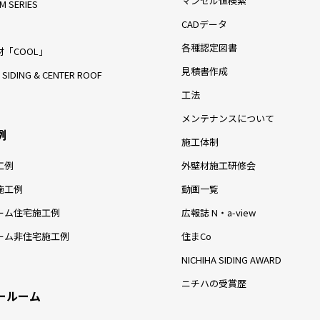
マンセル値検索
M SERIES
CADデータ
各種認定図書
「COOL」
見積書作成
 SIDING & CENTER ROOF
工法
メンテナンスについて
例
施工体制
工例
外壁材施工研修会
施工例
動画一覧
ーム住宅施工例
広報誌 N・a-view
ーム非住宅施工例
住まCo
NICHIHA SIDING AWARD
ニチハの受賞歴
ールーム