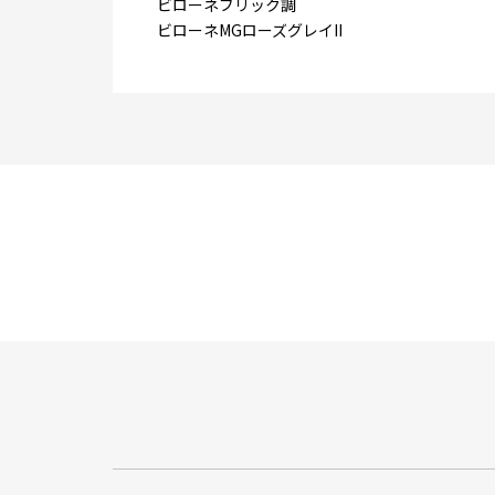
ビローネブリック調
ビローネMGローズグレイII