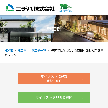
施工例
HOME
施工例
施工例一覧
子育て世代の想いを空間計画した新感覚
のプラン
マイリストに追加
登録
0
件
マイリストを見る＆診断