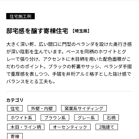
住宅施工例
邸宅感を醸す寄棟住宅
【埼玉県】
大きく深い軒、広い間口に門型のベランダを設けた奥行き感
が深い陰影を生んでいます。ベースを同柄のホワイトとグ
レーで張り分け、アクセントに木目柄を用いた配色面積がこ
だわりのポイント。ブラックの軒裏やサッシ、ベランダ手摺
で重厚感を表しつつ、手摺を井桁アルミ格子とした抜け感で
バランスをとる工夫も。
カテゴリ
住宅
外壁・内壁
窯業系サイディング
ホワイト系
ブラウン系
グレー系
石柄
木目・ライン柄
オーセンティック
2階建て
寄棟