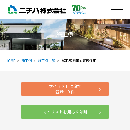
施工例
HOME
施工例
施工例一覧
邸宅感を醸す寄棟住宅
マイリストに追加
登録
0
件
マイリストを見る＆診断