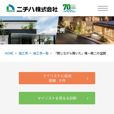
施工例
HOME
施工例
施工例一覧
「閉じながら開いた」唯一無二の空間
マイリストに追加
登録
0
件
マイリストを見る＆診断