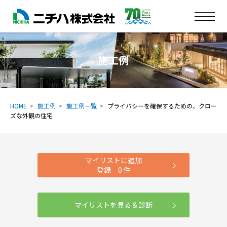
施工例
HOME
施工例
施工例一覧
プライバシーを確保するための、クロー
ズな外観の住宅
マイリストに追加
登録
0
件
マイリストを見る＆診断