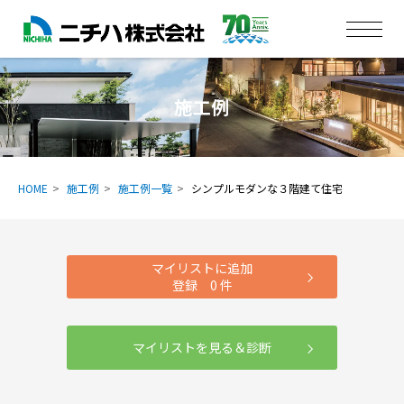
施工例
HOME
施工例
施工例一覧
シンプルモダンな３階建て住宅
マイリストに追加
登録
0
件
マイリストを見る＆診断