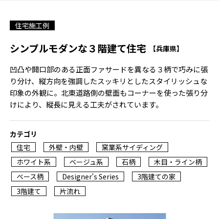
住宅施工例
シンプルモダンな３階建て住宅
【兵庫県】
凹凸や開口部のある正面ファサードを異なる３柄で巧みに張
り分け、縦方向を強調したスッキリとしたスタイリッシュな
印象の外観に。北東道路側の壁面もコーナーを使った張り分
けにより、縦長に見える工夫がされています。
カテゴリ
住宅
外壁・内壁
窯業系サイディング
ホワイト系
ベージュ系
石柄
木目・ライン柄
ベース柄
Designer's Series
3階建ての家
3階建て
片流れ