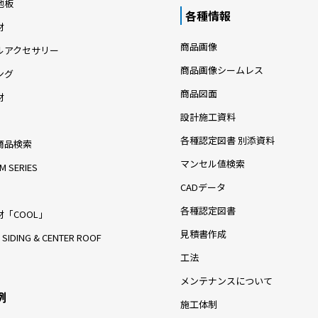
地板
各種情報
材
商品画像
ルアクセサリー
商品画像シームレス
ング
商品図面
材
設計施工資料
各種認定図書 別添資料
商品検索
マンセル値検索
M SERIES
CADデータ
各種認定図書
「COOL」
見積書作成
 SIDING & CENTER ROOF
工法
メンテナンスについて
例
施工体制