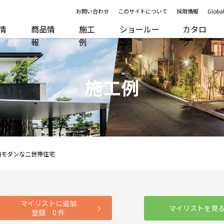
お問い合わせ
このサイトについて
採用情報
Global
R情
商品情
施工
ショールー
カタロ
報
例
ム
グ
施工例
和モダンな二世帯住宅
マイリストに追加
マイリストを見
登録
0
件