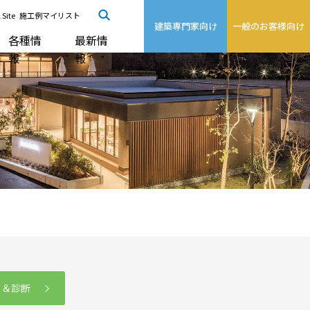
 Site
施工例マイリスト
建築専門家向け
一般のお客様向け
各種情
最新情
報
報
る＆診断