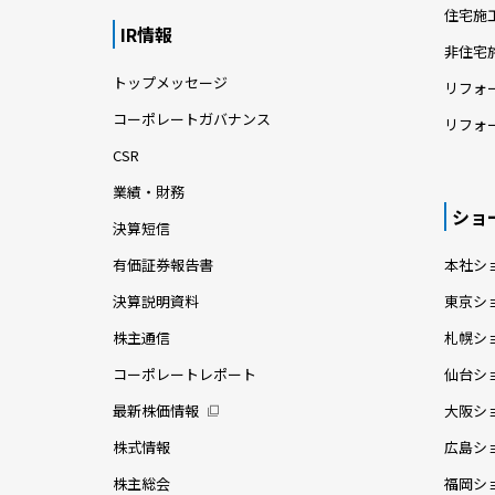
住宅施
IR情報
非住宅
トップメッセージ
リフォ
コーポレートガバナンス
リフォ
CSR
業績・財務
ショ
決算短信
有価証券報告書
本社シ
決算説明資料
東京シ
株主通信
札幌シ
コーポレートレポート
仙台シ
最新株価情報
大阪シ
株式情報
広島シ
株主総会
福岡シ