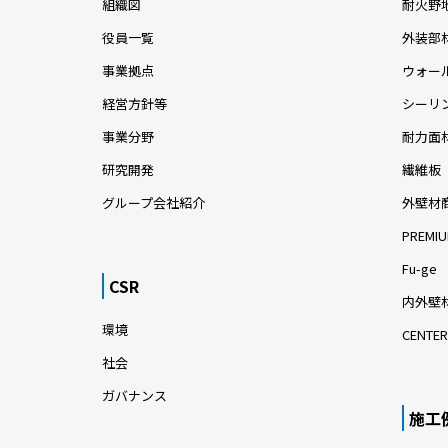
組織図
耐火野
役員一覧
外装部
事業拠点
ウォー
経営方針等
シーリ
事業分野
耐力面
研究開発
繊維板
グループ会社紹介
外壁材
PREMIU
Fu-ge
CSR
内外壁材
環境
CENTER
社会
ガバナンス
施工