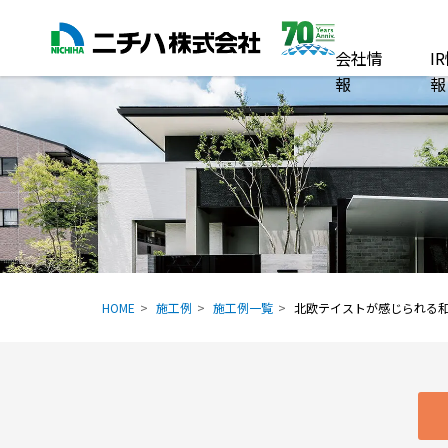
会社情
I
報
報
HOME
施工例
施工例一覧
北欧テイストが感じられる